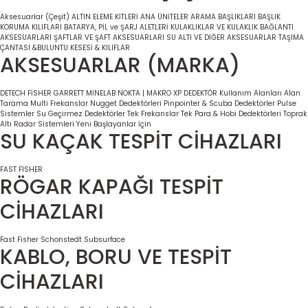
Aksesuarlar (Çeşit)
ALTIN ELEME KİTLERİ
ANA ÜNİTELER
ARAMA BAŞLIKLARI
BAŞLIK
KORUMA KILIFLARI
BATARYA, PİL ve ŞARJ ALETLERİ
KULAKLIKLAR VE KULAKLIK BAĞLANTI
AKSESUARLARI
ŞAFTLAR VE ŞAFT AKSESUARLARI
SU ALTI VE DİĞER AKSESUARLAR
TAŞIMA
ÇANTASI &BULUNTU KESESİ & KILIFLAR
AKSESUARLAR (MARKA)
DETECH
FİSHER
GARRETT
MİNELAB
NOKTA | MAKRO
XP DEDEKTÖR
Kullanım Alanları
Alan
Tarama
Multi Frekanslar
Nugget Dedektörleri
Pinpointer & Scuba Dedektörler
Pulse
Sistemler
Su Geçirmez Dedektörler
Tek Frekanslar
Tek Para & Hobi Dedektörleri
Toprak
Altı Radar Sistemleri
Yeni Başlayanlar İçin
SU KAÇAK TESPİT CİHAZLARI
FAST
FISHER
RÖGAR KAPAĞI TESPİT
CİHAZLARI
Fast
Fisher
Schonstedt
Subsurface
KABLO, BORU VE TESPİT
CİHAZLARI