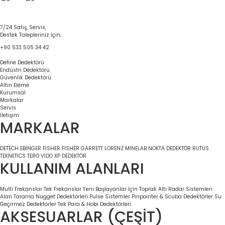
7/24 Satış, Servis,
Destek Talepleriniz İçin;
+90 533 505 34 42
Define Dedektörü
Endüstri Dedektörü
Güvenlik Dedektörü
Altın Eleme
Kurumsal
Markalar
Servis
İletişim
MARKALAR
DETECH
EBİNGER
FİSHER
FISHER
GARRETT
LORENZ
MINELAB
NOKTA DEDEKTÖR
RUTUS
TEKNETİCS
TERO VİDO
XP DEDEKTÖR
KULLANIM ALANLARI
Multi Frekanslar
Tek Frekanslar
Yeni Başlayanlar İçin
Toprak Altı Radar Sistemleri
Alan Tarama
Nugget Dedektörleri
Pulse Sistemler
Pinpointer & Scuba Dedektörler
Su
Geçirmez Dedektörler
Tek Para & Hobi Dedektörleri
AKSESUARLAR (ÇEŞİT)