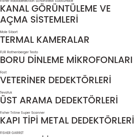
Fisher
Radiodetection
Schonstedt
Subsurface
KANAL GÖRÜNTÜLEME VE
AÇMA SİSTEMLERİ
Mole
Sibort
TERMAL KAMERALAR
FLIR
Rothenberger
Testo
BORU DİNLEME MİKROFONLARI
Fast
VETERİNER DEDEKTÖRLERİ
Tevafuk
ÜST ARAMA DEDEKTÖRLERİ
Fisher
Triline Super Scanner
KAPI TİPİ METAL DEDEKTÖRLERİ
FİSHER
GARRET