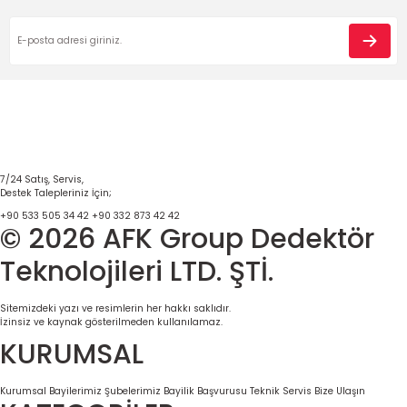
7/24 Satış, Servis,
Destek Talepleriniz İçin;
+90 533 505 34 42
+90 332 873 42 42
© 2026 AFK Group Dedektör
Teknolojileri LTD. ŞTİ.
Sitemizdeki yazı ve resimlerin her hakkı saklıdır.
İzinsiz ve kaynak gösterilmeden kullanılamaz.
KURUMSAL
Kurumsal
Bayilerimiz
Şubelerimiz
Bayilik Başvurusu
Teknik Servis
Bize Ulaşın