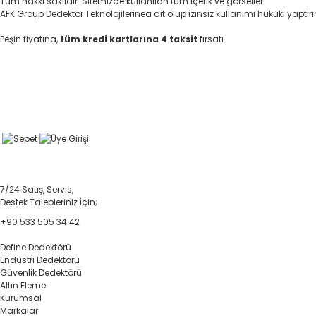
Tüm hakkı saklıdır. Sitemizde kullanılan tüm içerik ve görseller
AFK Group Dedektör Teknolojilerinea ait olup izinsiz kullanımı hukuki yaptır
Peşin fiyatına,
tüm kredi kartlarına 4 taksit
fırsatı
7/24 Satış, Servis,
Destek Talepleriniz İçin;
+90 533 505 34 42
Define Dedektörü
Endüstri Dedektörü
Güvenlik Dedektörü
Altın Eleme
Kurumsal
Markalar