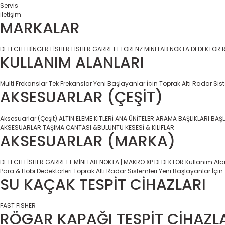
Servis
İletişim
MARKALAR
DETECH
EBİNGER
FİSHER
FISHER
GARRETT
LORENZ
MINELAB
NOKTA DEDEKTÖR
KULLANIM ALANLARI
Multi Frekanslar
Tek Frekanslar
Yeni Başlayanlar İçin
Toprak Altı Radar Sis
AKSESUARLAR (ÇEŞİT)
Aksesuarlar (Çeşit)
ALTIN ELEME KİTLERİ
ANA ÜNİTELER
ARAMA BAŞLIKLARI
BAŞL
AKSESUARLAR
TAŞIMA ÇANTASI &BULUNTU KESESİ & KILIFLAR
AKSESUARLAR (MARKA)
DETECH
FİSHER
GARRETT
MİNELAB
NOKTA | MAKRO
XP DEDEKTÖR
Kullanım Ala
Para & Hobi Dedektörleri
Toprak Altı Radar Sistemleri
Yeni Başlayanlar İçin
SU KAÇAK TESPİT CİHAZLARI
FAST
FISHER
RÖGAR KAPAĞI TESPİT CİHAZL