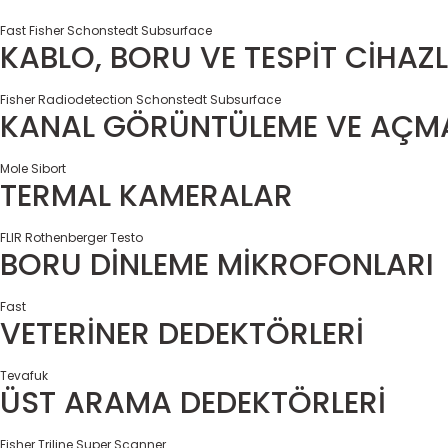
Fast
Fisher
Schonstedt
Subsurface
KABLO, BORU VE TESPİT CİHAZL
Fisher
Radiodetection
Schonstedt
Subsurface
KANAL GÖRÜNTÜLEME VE AÇMA
Mole
Sibort
TERMAL KAMERALAR
FLIR
Rothenberger
Testo
BORU DİNLEME MİKROFONLARI
Fast
VETERİNER DEDEKTÖRLERİ
Tevafuk
ÜST ARAMA DEDEKTÖRLERİ
Fisher
Triline Super Scanner