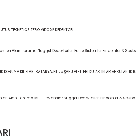
RUTUS
TEKNETİCS
TERO VİDO
XP DEDEKTÖR
temleri
Alan Tarama
Nugget Dedektörleri
Pulse Sistemler
Pinpointer & Scub
IK KORUMA KILIFLARI
BATARYA, PİL ve ŞARJ ALETLERİ
KULAKLIKLAR VE KULAKLIK 
nları
Alan Tarama
Multi Frekanslar
Nugget Dedektörleri
Pinpointer & Scuba
ARI