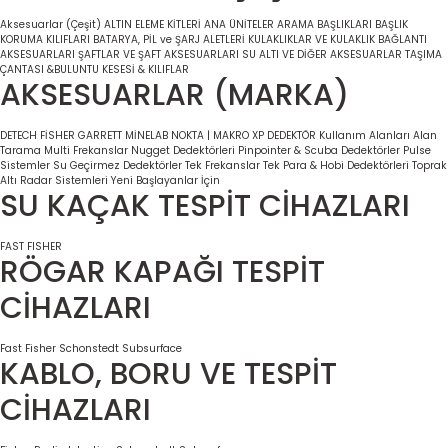
Aksesuarlar (Çeşit)
ALTIN ELEME KİTLERİ
ANA ÜNİTELER
ARAMA BAŞLIKLARI
BAŞLIK
KORUMA KILIFLARI
BATARYA, PİL ve ŞARJ ALETLERİ
KULAKLIKLAR VE KULAKLIK BAĞLANTI
AKSESUARLARI
ŞAFTLAR VE ŞAFT AKSESUARLARI
SU ALTI VE DİĞER AKSESUARLAR
TAŞIMA
ÇANTASI &BULUNTU KESESİ & KILIFLAR
AKSESUARLAR (MARKA)
DETECH
FİSHER
GARRETT
MİNELAB
NOKTA | MAKRO
XP DEDEKTÖR
Kullanım Alanları
Alan
Tarama
Multi Frekanslar
Nugget Dedektörleri
Pinpointer & Scuba Dedektörler
Pulse
Sistemler
Su Geçirmez Dedektörler
Tek Frekanslar
Tek Para & Hobi Dedektörleri
Toprak
Altı Radar Sistemleri
Yeni Başlayanlar İçin
SU KAÇAK TESPİT CİHAZLARI
FAST
FISHER
RÖGAR KAPAĞI TESPİT
CİHAZLARI
Fast
Fisher
Schonstedt
Subsurface
KABLO, BORU VE TESPİT
CİHAZLARI