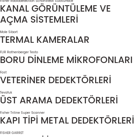
Fisher
Radiodetection
Schonstedt
Subsurface
KANAL GÖRÜNTÜLEME VE
AÇMA SİSTEMLERİ
Mole
Sibort
TERMAL KAMERALAR
FLIR
Rothenberger
Testo
BORU DİNLEME MİKROFONLARI
Fast
VETERİNER DEDEKTÖRLERİ
Tevafuk
ÜST ARAMA DEDEKTÖRLERİ
Fisher
Triline Super Scanner
KAPI TİPİ METAL DEDEKTÖRLERİ
FİSHER
GARRET