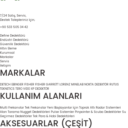
7/24 Satış, Servis,
Destek Talepleriniz İçin;
+90 533 505 34 42
Define Dedektörü
Endüstri Dedektörü
Güvenlik Dedektörü
Altın Eleme
Kurumsal
Markalar
Servis
İletişim
MARKALAR
DETECH
EBİNGER
FİSHER
FISHER
GARRETT
LORENZ
MINELAB
NOKTA DEDEKTÖR
RUTUS
TEKNETİCS
TERO VİDO
XP DEDEKTÖR
KULLANIM ALANLARI
Multi Frekanslar
Tek Frekanslar
Yeni Başlayanlar İçin
Toprak Altı Radar Sistemleri
Alan Tarama
Nugget Dedektörleri
Pulse Sistemler
Pinpointer & Scuba Dedektörler
Su
Geçirmez Dedektörler
Tek Para & Hobi Dedektörleri
AKSESUARLAR (ÇEŞİT)