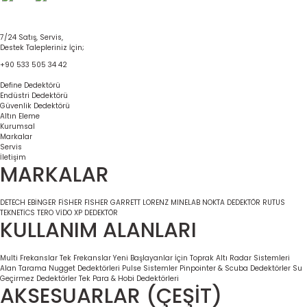
7/24 Satış, Servis,
Destek Talepleriniz İçin;
+90 533 505 34 42
Define Dedektörü
Endüstri Dedektörü
Güvenlik Dedektörü
Altın Eleme
Kurumsal
Markalar
Servis
İletişim
MARKALAR
DETECH
EBİNGER
FİSHER
FISHER
GARRETT
LORENZ
MINELAB
NOKTA DEDEKTÖR
RUTUS
TEKNETİCS
TERO VİDO
XP DEDEKTÖR
KULLANIM ALANLARI
Multi Frekanslar
Tek Frekanslar
Yeni Başlayanlar İçin
Toprak Altı Radar Sistemleri
Alan Tarama
Nugget Dedektörleri
Pulse Sistemler
Pinpointer & Scuba Dedektörler
Su
Geçirmez Dedektörler
Tek Para & Hobi Dedektörleri
AKSESUARLAR (ÇEŞİT)