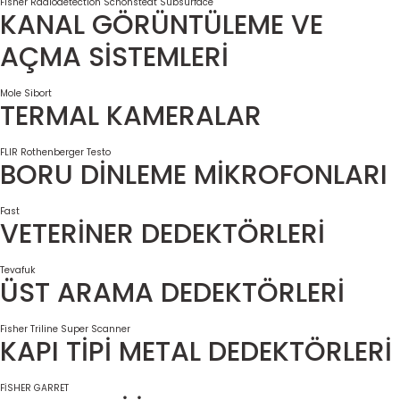
Fisher
Radiodetection
Schonstedt
Subsurface
KANAL GÖRÜNTÜLEME VE
AÇMA SİSTEMLERİ
Mole
Sibort
TERMAL KAMERALAR
FLIR
Rothenberger
Testo
BORU DİNLEME MİKROFONLARI
Fast
VETERİNER DEDEKTÖRLERİ
Tevafuk
ÜST ARAMA DEDEKTÖRLERİ
Fisher
Triline Super Scanner
KAPI TİPİ METAL DEDEKTÖRLERİ
FİSHER
GARRET