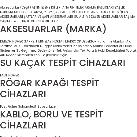
Aksesuarlar (Çeşit)
ALTIN ELEME KİTLERİ
ANA ÜNİTELER
ARAMA BAŞLIKLARI
BAŞLIK
KORUMA KILIFLARI
BATARYA, PİL ve ŞARJ ALETLERİ
KULAKLIKLAR VE KULAKLIK BAĞLANTI
AKSESUARLARI
ŞAFTLAR VE ŞAFT AKSESUARLARI
SU ALTI VE DİĞER AKSESUARLAR
TAŞIMA
ÇANTASI &BULUNTU KESESİ & KILIFLAR
AKSESUARLAR (MARKA)
DETECH
FİSHER
GARRETT
MİNELAB
NOKTA | MAKRO
XP DEDEKTÖR
Kullanım Alanları
Alan
Tarama
Multi Frekanslar
Nugget Dedektörleri
Pinpointer & Scuba Dedektörler
Pulse
Sistemler
Su Geçirmez Dedektörler
Tek Frekanslar
Tek Para & Hobi Dedektörleri
Toprak
Altı Radar Sistemleri
Yeni Başlayanlar İçin
SU KAÇAK TESPİT CİHAZLARI
FAST
FISHER
RÖGAR KAPAĞI TESPİT
CİHAZLARI
Fast
Fisher
Schonstedt
Subsurface
KABLO, BORU VE TESPİT
CİHAZLARI