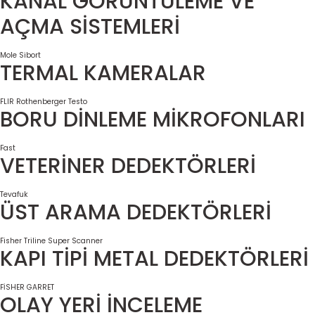
KANAL GÖRÜNTÜLEME VE
AÇMA SİSTEMLERİ
Mole
Sibort
TERMAL KAMERALAR
FLIR
Rothenberger
Testo
BORU DİNLEME MİKROFONLARI
Fast
VETERİNER DEDEKTÖRLERİ
Tevafuk
ÜST ARAMA DEDEKTÖRLERİ
Fisher
Triline Super Scanner
KAPI TİPİ METAL DEDEKTÖRLERİ
FİSHER
GARRET
OLAY YERİ İNCELEME