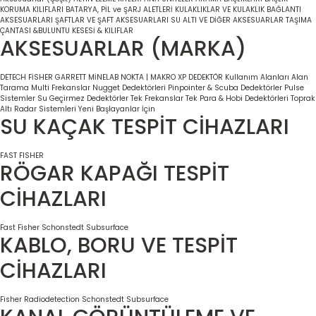
KORUMA KILIFLARI
BATARYA, PİL ve ŞARJ ALETLERİ
KULAKLIKLAR VE KULAKLIK BAĞLANTI
AKSESUARLARI
ŞAFTLAR VE ŞAFT AKSESUARLARI
SU ALTI VE DİĞER AKSESUARLAR
TAŞIMA
ÇANTASI &BULUNTU KESESİ & KILIFLAR
AKSESUARLAR (MARKA)
DETECH
FİSHER
GARRETT
MİNELAB
NOKTA | MAKRO
XP DEDEKTÖR
Kullanım Alanları
Alan
Tarama
Multi Frekanslar
Nugget Dedektörleri
Pinpointer & Scuba Dedektörler
Pulse
Sistemler
Su Geçirmez Dedektörler
Tek Frekanslar
Tek Para & Hobi Dedektörleri
Toprak
Altı Radar Sistemleri
Yeni Başlayanlar İçin
SU KAÇAK TESPİT CİHAZLARI
FAST
FISHER
RÖGAR KAPAĞI TESPİT
CİHAZLARI
Fast
Fisher
Schonstedt
Subsurface
KABLO, BORU VE TESPİT
CİHAZLARI
Fisher
Radiodetection
Schonstedt
Subsurface