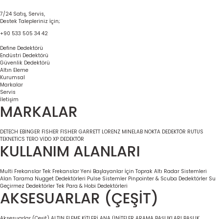
7/24 Satış, Servis,
Destek Talepleriniz İçin;
+90 533 505 34 42
Define Dedektörü
Endüstri Dedektörü
Güvenlik Dedektörü
Altın Eleme
Kurumsal
Markalar
Servis
İletişim
MARKALAR
DETECH
EBİNGER
FİSHER
FISHER
GARRETT
LORENZ
MINELAB
NOKTA DEDEKTÖR
RUTUS
TEKNETİCS
TERO VİDO
XP DEDEKTÖR
KULLANIM ALANLARI
Multi Frekanslar
Tek Frekanslar
Yeni Başlayanlar İçin
Toprak Altı Radar Sistemleri
Alan Tarama
Nugget Dedektörleri
Pulse Sistemler
Pinpointer & Scuba Dedektörler
Su
Geçirmez Dedektörler
Tek Para & Hobi Dedektörleri
AKSESUARLAR (ÇEŞİT)
Aksesuarlar (Çeşit)
ALTIN ELEME KİTLERİ
ANA ÜNİTELER
ARAMA BAŞLIKLARI
BAŞLIK