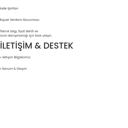
İade Şartları
Kişisel Verilerin Korunması
Teknik bilgi, fiyat teklifi ve
ürün danışmanlığı için bize ulaşın.
İLETİŞİM & DESTEK
» İletişim Bilgilerimiz
» Konum & Ulaşım