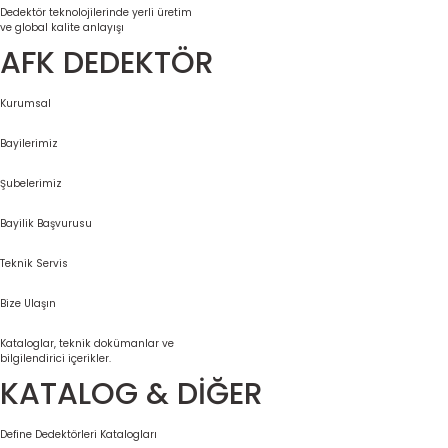
Dedektör teknolojilerinde yerli üretim
ve global kalite anlayışı
AFK DEDEKTÖR
Kurumsal
Bayilerimiz
Şubelerimiz
Bayilik Başvurusu
Teknik Servis
Bize Ulaşın
Kataloglar, teknik dokümanlar ve
bilgilendirici içerikler.
KATALOG & DİĞER
Define Dedektörleri Katalogları