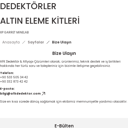
DEDEKTÖRLER
ALTIN ELEME KİTLERİ
XP
GARRET
MİNELAB
Anasayfa
Sayfalar
Bize Ulaşın
Bize Ulaşın
AFK Dedektör & Altyapı Çözümleri olarak; ürünlerimiz, teknik destek ve iş birlikleri
hakkında her türlü soru ve talepleriniz için bizimle iletişime geçebilirsiniz.
Telefon:
+90 533 505 34 42
+90 332 873 42 42
E-posta:
bilgi@afkdedektor.com
Size en kısa sürede dönüş sağlamak için ekibimiz memnuniyetle yardımcı olacaktır.
E-Bülten