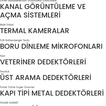
Fisher
Radiodetection
Schonstedt
Subsurface
KANAL GÖRÜNTÜLEME VE
AÇMA SİSTEMLERİ
Mole
Sibort
TERMAL KAMERALAR
FLIR
Rothenberger
Testo
BORU DİNLEME MİKROFONLARI
Fast
VETERİNER DEDEKTÖRLERİ
Tevafuk
ÜST ARAMA DEDEKTÖRLERİ
Fisher
Triline Super Scanner
KAPI TİPİ METAL DEDEKTÖRLERİ
FİSHER
GARRET