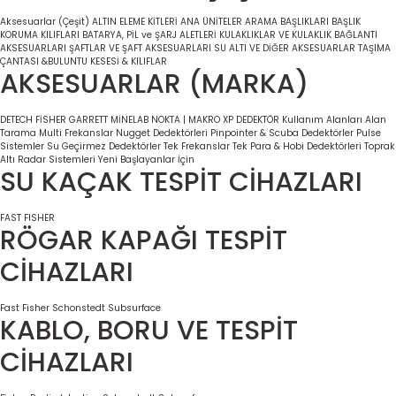
Aksesuarlar (Çeşit)
ALTIN ELEME KİTLERİ
ANA ÜNİTELER
ARAMA BAŞLIKLARI
BAŞLIK
KORUMA KILIFLARI
BATARYA, PİL ve ŞARJ ALETLERİ
KULAKLIKLAR VE KULAKLIK BAĞLANTI
AKSESUARLARI
ŞAFTLAR VE ŞAFT AKSESUARLARI
SU ALTI VE DİĞER AKSESUARLAR
TAŞIMA
ÇANTASI &BULUNTU KESESİ & KILIFLAR
AKSESUARLAR (MARKA)
DETECH
FİSHER
GARRETT
MİNELAB
NOKTA | MAKRO
XP DEDEKTÖR
Kullanım Alanları
Alan
Tarama
Multi Frekanslar
Nugget Dedektörleri
Pinpointer & Scuba Dedektörler
Pulse
Sistemler
Su Geçirmez Dedektörler
Tek Frekanslar
Tek Para & Hobi Dedektörleri
Toprak
Altı Radar Sistemleri
Yeni Başlayanlar İçin
SU KAÇAK TESPİT CİHAZLARI
FAST
FISHER
RÖGAR KAPAĞI TESPİT
CİHAZLARI
Fast
Fisher
Schonstedt
Subsurface
KABLO, BORU VE TESPİT
CİHAZLARI