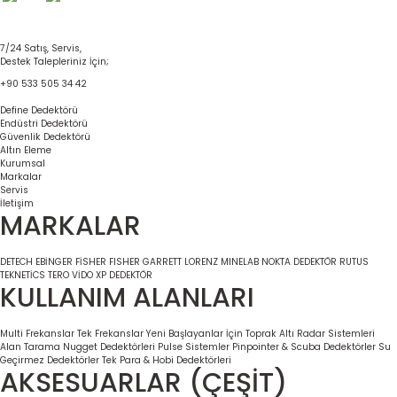
7/24 Satış, Servis,
Destek Talepleriniz İçin;
+90 533 505 34 42
Define Dedektörü
Endüstri Dedektörü
Güvenlik Dedektörü
Altın Eleme
Kurumsal
Markalar
Servis
İletişim
MARKALAR
DETECH
EBİNGER
FİSHER
FISHER
GARRETT
LORENZ
MINELAB
NOKTA DEDEKTÖR
RUTUS
TEKNETİCS
TERO VİDO
XP DEDEKTÖR
KULLANIM ALANLARI
Multi Frekanslar
Tek Frekanslar
Yeni Başlayanlar İçin
Toprak Altı Radar Sistemleri
Alan Tarama
Nugget Dedektörleri
Pulse Sistemler
Pinpointer & Scuba Dedektörler
Su
Geçirmez Dedektörler
Tek Para & Hobi Dedektörleri
AKSESUARLAR (ÇEŞİT)