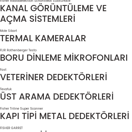
Fisher
Radiodetection
Schonstedt
Subsurface
KANAL GÖRÜNTÜLEME VE
AÇMA SİSTEMLERİ
Mole
Sibort
TERMAL KAMERALAR
FLIR
Rothenberger
Testo
BORU DİNLEME MİKROFONLARI
Fast
VETERİNER DEDEKTÖRLERİ
Tevafuk
ÜST ARAMA DEDEKTÖRLERİ
Fisher
Triline Super Scanner
KAPI TİPİ METAL DEDEKTÖRLERİ
FİSHER
GARRET