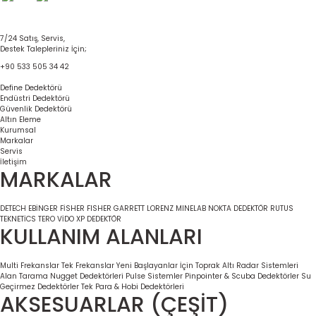
7/24 Satış, Servis,
Destek Talepleriniz İçin;
+90 533 505 34 42
Define Dedektörü
Endüstri Dedektörü
Güvenlik Dedektörü
Altın Eleme
Kurumsal
Markalar
Servis
İletişim
MARKALAR
DETECH
EBİNGER
FİSHER
FISHER
GARRETT
LORENZ
MINELAB
NOKTA DEDEKTÖR
RUTUS
TEKNETİCS
TERO VİDO
XP DEDEKTÖR
KULLANIM ALANLARI
Multi Frekanslar
Tek Frekanslar
Yeni Başlayanlar İçin
Toprak Altı Radar Sistemleri
Alan Tarama
Nugget Dedektörleri
Pulse Sistemler
Pinpointer & Scuba Dedektörler
Su
Geçirmez Dedektörler
Tek Para & Hobi Dedektörleri
AKSESUARLAR (ÇEŞİT)