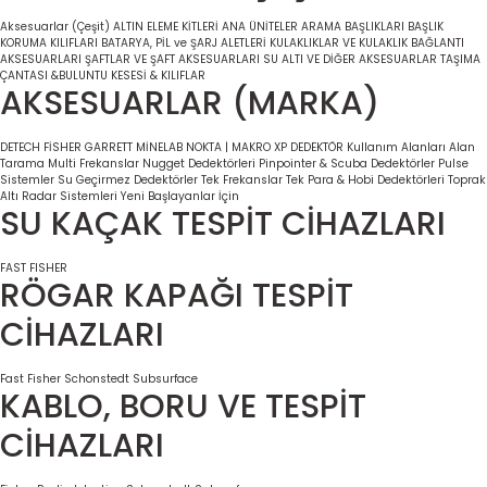
Aksesuarlar (Çeşit)
ALTIN ELEME KİTLERİ
ANA ÜNİTELER
ARAMA BAŞLIKLARI
BAŞLIK
KORUMA KILIFLARI
BATARYA, PİL ve ŞARJ ALETLERİ
KULAKLIKLAR VE KULAKLIK BAĞLANTI
AKSESUARLARI
ŞAFTLAR VE ŞAFT AKSESUARLARI
SU ALTI VE DİĞER AKSESUARLAR
TAŞIMA
ÇANTASI &BULUNTU KESESİ & KILIFLAR
AKSESUARLAR (MARKA)
DETECH
FİSHER
GARRETT
MİNELAB
NOKTA | MAKRO
XP DEDEKTÖR
Kullanım Alanları
Alan
Tarama
Multi Frekanslar
Nugget Dedektörleri
Pinpointer & Scuba Dedektörler
Pulse
Sistemler
Su Geçirmez Dedektörler
Tek Frekanslar
Tek Para & Hobi Dedektörleri
Toprak
Altı Radar Sistemleri
Yeni Başlayanlar İçin
SU KAÇAK TESPİT CİHAZLARI
FAST
FISHER
RÖGAR KAPAĞI TESPİT
CİHAZLARI
Fast
Fisher
Schonstedt
Subsurface
KABLO, BORU VE TESPİT
CİHAZLARI