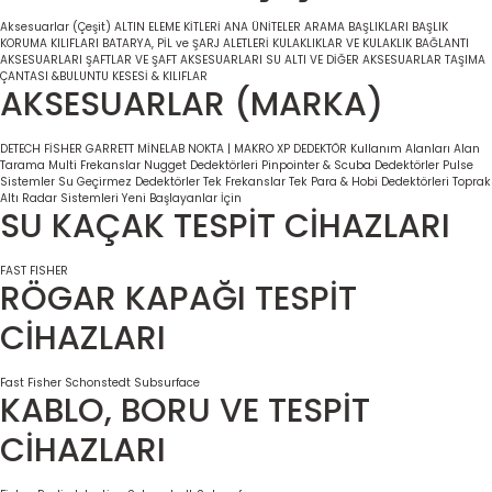
Aksesuarlar (Çeşit)
ALTIN ELEME KİTLERİ
ANA ÜNİTELER
ARAMA BAŞLIKLARI
BAŞLIK
KORUMA KILIFLARI
BATARYA, PİL ve ŞARJ ALETLERİ
KULAKLIKLAR VE KULAKLIK BAĞLANTI
AKSESUARLARI
ŞAFTLAR VE ŞAFT AKSESUARLARI
SU ALTI VE DİĞER AKSESUARLAR
TAŞIMA
ÇANTASI &BULUNTU KESESİ & KILIFLAR
AKSESUARLAR (MARKA)
DETECH
FİSHER
GARRETT
MİNELAB
NOKTA | MAKRO
XP DEDEKTÖR
Kullanım Alanları
Alan
Tarama
Multi Frekanslar
Nugget Dedektörleri
Pinpointer & Scuba Dedektörler
Pulse
Sistemler
Su Geçirmez Dedektörler
Tek Frekanslar
Tek Para & Hobi Dedektörleri
Toprak
Altı Radar Sistemleri
Yeni Başlayanlar İçin
SU KAÇAK TESPİT CİHAZLARI
FAST
FISHER
RÖGAR KAPAĞI TESPİT
CİHAZLARI
Fast
Fisher
Schonstedt
Subsurface
KABLO, BORU VE TESPİT
CİHAZLARI