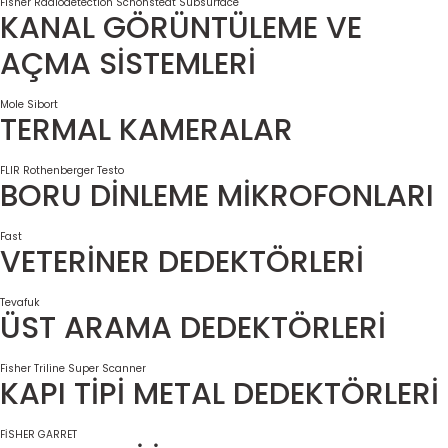
Fisher
Radiodetection
Schonstedt
Subsurface
KANAL GÖRÜNTÜLEME VE
AÇMA SİSTEMLERİ
Mole
Sibort
TERMAL KAMERALAR
FLIR
Rothenberger
Testo
BORU DİNLEME MİKROFONLARI
Fast
VETERİNER DEDEKTÖRLERİ
Tevafuk
ÜST ARAMA DEDEKTÖRLERİ
Fisher
Triline Super Scanner
KAPI TİPİ METAL DEDEKTÖRLERİ
FİSHER
GARRET