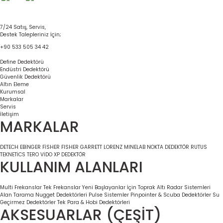
7/24 Satış, Servis,
Destek Talepleriniz İçin;
+90 533 505 34 42
Define Dedektörü
Endüstri Dedektörü
Güvenlik Dedektörü
Altın Eleme
Kurumsal
Markalar
Servis
İletişim
MARKALAR
DETECH
EBİNGER
FİSHER
FISHER
GARRETT
LORENZ
MINELAB
NOKTA DEDEKTÖR
RUTUS
TEKNETİCS
TERO VİDO
XP DEDEKTÖR
KULLANIM ALANLARI
Multi Frekanslar
Tek Frekanslar
Yeni Başlayanlar İçin
Toprak Altı Radar Sistemleri
Alan Tarama
Nugget Dedektörleri
Pulse Sistemler
Pinpointer & Scuba Dedektörler
Su
Geçirmez Dedektörler
Tek Para & Hobi Dedektörleri
AKSESUARLAR (ÇEŞİT)