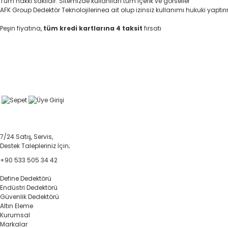
Tüm hakkı saklıdır. Sitemizde kullanılan tüm içerik ve görseller
AFK Group Dedektör Teknolojilerinea ait olup izinsiz kullanımı hukuki yaptır
Peşin fiyatına,
tüm kredi kartlarına 4 taksit
fırsatı
7/24 Satış, Servis,
Destek Talepleriniz İçin;
+90 533 505 34 42
Define Dedektörü
Endüstri Dedektörü
Güvenlik Dedektörü
Altın Eleme
Kurumsal
Markalar