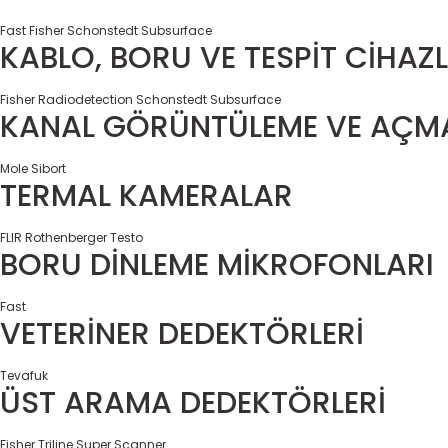
Fast
Fisher
Schonstedt
Subsurface
KABLO, BORU VE TESPİT CİHAZL
Fisher
Radiodetection
Schonstedt
Subsurface
KANAL GÖRÜNTÜLEME VE AÇMA
Mole
Sibort
TERMAL KAMERALAR
FLIR
Rothenberger
Testo
BORU DİNLEME MİKROFONLARI
Fast
VETERİNER DEDEKTÖRLERİ
Tevafuk
ÜST ARAMA DEDEKTÖRLERİ
Fisher
Triline Super Scanner