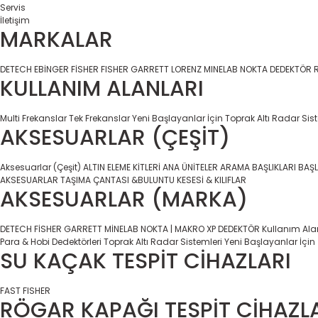
Servis
İletişim
MARKALAR
DETECH
EBİNGER
FİSHER
FISHER
GARRETT
LORENZ
MINELAB
NOKTA DEDEKTÖR
KULLANIM ALANLARI
Multi Frekanslar
Tek Frekanslar
Yeni Başlayanlar İçin
Toprak Altı Radar Sis
AKSESUARLAR (ÇEŞİT)
Aksesuarlar (Çeşit)
ALTIN ELEME KİTLERİ
ANA ÜNİTELER
ARAMA BAŞLIKLARI
BAŞL
AKSESUARLAR
TAŞIMA ÇANTASI &BULUNTU KESESİ & KILIFLAR
AKSESUARLAR (MARKA)
DETECH
FİSHER
GARRETT
MİNELAB
NOKTA | MAKRO
XP DEDEKTÖR
Kullanım Ala
Para & Hobi Dedektörleri
Toprak Altı Radar Sistemleri
Yeni Başlayanlar İçin
SU KAÇAK TESPİT CİHAZLARI
FAST
FISHER
RÖGAR KAPAĞI TESPİT CİHAZL