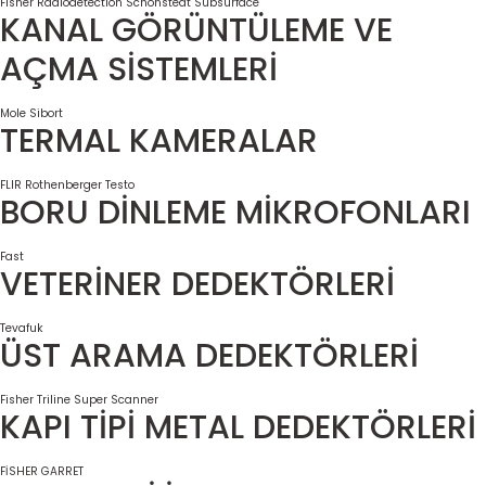
Fisher
Radiodetection
Schonstedt
Subsurface
KANAL GÖRÜNTÜLEME VE
AÇMA SİSTEMLERİ
Mole
Sibort
TERMAL KAMERALAR
FLIR
Rothenberger
Testo
BORU DİNLEME MİKROFONLARI
Fast
VETERİNER DEDEKTÖRLERİ
Tevafuk
ÜST ARAMA DEDEKTÖRLERİ
Fisher
Triline Super Scanner
KAPI TİPİ METAL DEDEKTÖRLERİ
FİSHER
GARRET