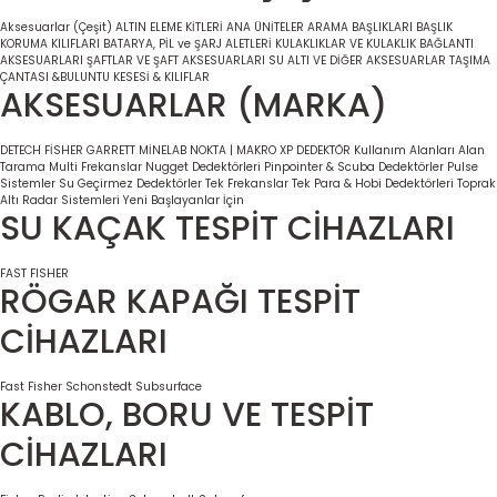
Aksesuarlar (Çeşit)
ALTIN ELEME KİTLERİ
ANA ÜNİTELER
ARAMA BAŞLIKLARI
BAŞLIK
KORUMA KILIFLARI
BATARYA, PİL ve ŞARJ ALETLERİ
KULAKLIKLAR VE KULAKLIK BAĞLANTI
AKSESUARLARI
ŞAFTLAR VE ŞAFT AKSESUARLARI
SU ALTI VE DİĞER AKSESUARLAR
TAŞIMA
ÇANTASI &BULUNTU KESESİ & KILIFLAR
AKSESUARLAR (MARKA)
DETECH
FİSHER
GARRETT
MİNELAB
NOKTA | MAKRO
XP DEDEKTÖR
Kullanım Alanları
Alan
Tarama
Multi Frekanslar
Nugget Dedektörleri
Pinpointer & Scuba Dedektörler
Pulse
Sistemler
Su Geçirmez Dedektörler
Tek Frekanslar
Tek Para & Hobi Dedektörleri
Toprak
Altı Radar Sistemleri
Yeni Başlayanlar İçin
SU KAÇAK TESPİT CİHAZLARI
FAST
FISHER
RÖGAR KAPAĞI TESPİT
CİHAZLARI
Fast
Fisher
Schonstedt
Subsurface
KABLO, BORU VE TESPİT
CİHAZLARI