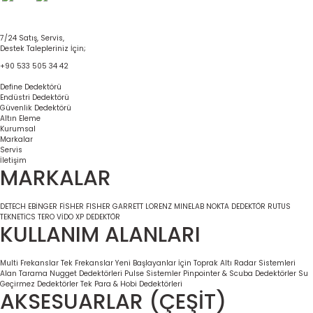
7/24 Satış, Servis,
Destek Talepleriniz İçin;
+90 533 505 34 42
Define Dedektörü
Endüstri Dedektörü
Güvenlik Dedektörü
Altın Eleme
Kurumsal
Markalar
Servis
İletişim
MARKALAR
DETECH
EBİNGER
FİSHER
FISHER
GARRETT
LORENZ
MINELAB
NOKTA DEDEKTÖR
RUTUS
TEKNETİCS
TERO VİDO
XP DEDEKTÖR
KULLANIM ALANLARI
Multi Frekanslar
Tek Frekanslar
Yeni Başlayanlar İçin
Toprak Altı Radar Sistemleri
Alan Tarama
Nugget Dedektörleri
Pulse Sistemler
Pinpointer & Scuba Dedektörler
Su
Geçirmez Dedektörler
Tek Para & Hobi Dedektörleri
AKSESUARLAR (ÇEŞİT)