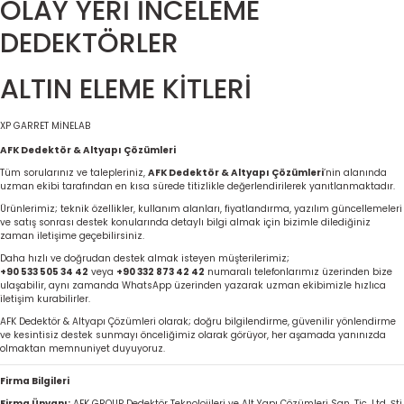
OLAY YERİ İNCELEME
DEDEKTÖRLER
ALTIN ELEME KİTLERİ
XP
GARRET
MİNELAB
AFK Dedektör & Altyapı Çözümleri
Tüm sorularınız ve talepleriniz,
AFK Dedektör & Altyapı Çözümleri
’nin alanında
uzman ekibi tarafından en kısa sürede titizlikle değerlendirilerek yanıtlanmaktadır.
Ürünlerimiz; teknik özellikler, kullanım alanları, fiyatlandırma, yazılım güncellemeleri
ve satış sonrası destek konularında detaylı bilgi almak için bizimle dilediğiniz
zaman iletişime geçebilirsiniz.
Daha hızlı ve doğrudan destek almak isteyen müşterilerimiz;
+90 533 505 34 42
veya
+90 332 873 42 42
numaralı telefonlarımız üzerinden bize
ulaşabilir, aynı zamanda WhatsApp üzerinden yazarak uzman ekibimizle hızlıca
iletişim kurabilirler.
AFK Dedektör & Altyapı Çözümleri olarak; doğru bilgilendirme, güvenilir yönlendirme
ve kesintisiz destek sunmayı önceliğimiz olarak görüyor, her aşamada yanınızda
olmaktan memnuniyet duyuyoruz.
Firma Bilgileri
Firma Ünvanı:
AFK GROUP Dedektör Teknolojileri ve Alt Yapı Çözümleri San. Tic. Ltd. Şti.