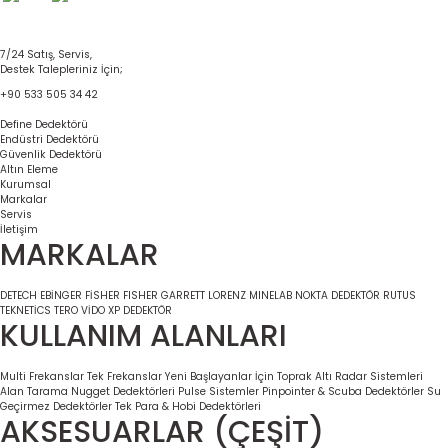
7/24 Satış, Servis,
Destek Talepleriniz İçin;
+90 533 505 34 42
Define Dedektörü
Endüstri Dedektörü
Güvenlik Dedektörü
Altın Eleme
Kurumsal
Markalar
Servis
İletişim
MARKALAR
DETECH
EBİNGER
FİSHER
FISHER
GARRETT
LORENZ
MINELAB
NOKTA DEDEKTÖR
RUTUS
TEKNETİCS
TERO VİDO
XP DEDEKTÖR
KULLANIM ALANLARI
Multi Frekanslar
Tek Frekanslar
Yeni Başlayanlar İçin
Toprak Altı Radar Sistemleri
Alan Tarama
Nugget Dedektörleri
Pulse Sistemler
Pinpointer & Scuba Dedektörler
Su
Geçirmez Dedektörler
Tek Para & Hobi Dedektörleri
AKSESUARLAR (ÇEŞİT)