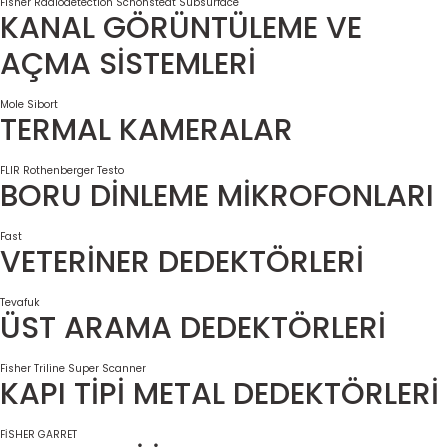
Fisher
Radiodetection
Schonstedt
Subsurface
KANAL GÖRÜNTÜLEME VE
AÇMA SİSTEMLERİ
Mole
Sibort
TERMAL KAMERALAR
FLIR
Rothenberger
Testo
BORU DİNLEME MİKROFONLARI
Fast
VETERİNER DEDEKTÖRLERİ
Tevafuk
ÜST ARAMA DEDEKTÖRLERİ
Fisher
Triline Super Scanner
KAPI TİPİ METAL DEDEKTÖRLERİ
FİSHER
GARRET