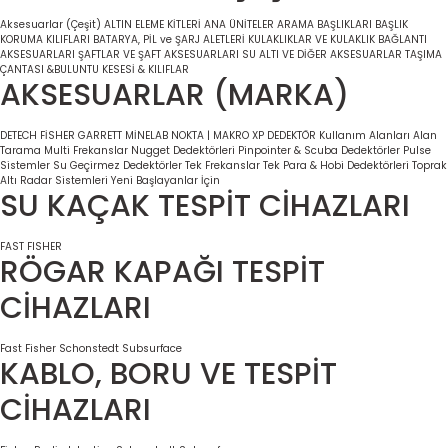
Aksesuarlar (Çeşit)
ALTIN ELEME KİTLERİ
ANA ÜNİTELER
ARAMA BAŞLIKLARI
BAŞLIK
KORUMA KILIFLARI
BATARYA, PİL ve ŞARJ ALETLERİ
KULAKLIKLAR VE KULAKLIK BAĞLANTI
AKSESUARLARI
ŞAFTLAR VE ŞAFT AKSESUARLARI
SU ALTI VE DİĞER AKSESUARLAR
TAŞIMA
ÇANTASI &BULUNTU KESESİ & KILIFLAR
AKSESUARLAR (MARKA)
DETECH
FİSHER
GARRETT
MİNELAB
NOKTA | MAKRO
XP DEDEKTÖR
Kullanım Alanları
Alan
Tarama
Multi Frekanslar
Nugget Dedektörleri
Pinpointer & Scuba Dedektörler
Pulse
Sistemler
Su Geçirmez Dedektörler
Tek Frekanslar
Tek Para & Hobi Dedektörleri
Toprak
Altı Radar Sistemleri
Yeni Başlayanlar İçin
SU KAÇAK TESPİT CİHAZLARI
FAST
FISHER
RÖGAR KAPAĞI TESPİT
CİHAZLARI
Fast
Fisher
Schonstedt
Subsurface
KABLO, BORU VE TESPİT
CİHAZLARI