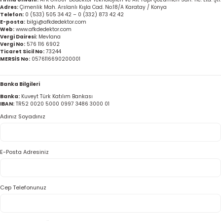
Adres:
Çimenlik Mah. Arslanlı Kışla Cad. No:18/A Karatay / Konya
Telefon:
0 (533) 505 34 42 – 0 (332) 873 42 42
E-posta:
bilgi@afkdedektor.com
Web:
www.afkdedektor.com
Vergi Dairesi:
Mevlana
Vergi No:
576 116 6902
Ticaret Sicil No:
73244
MERSİS No:
0576116690200001
Banka Bilgileri
Banka:
Kuveyt Türk Katılım Bankası
IBAN:
TR52 0020 5000 0997 3486 3000 01
Adınız Soyadınız
E-Posta Adresiniz
Cep Telefonunuz