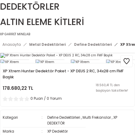
DEDEKTÖRLER
ALTIN ELEME KİTLERİ
XP
GARRET
MİNELAB
Anasayfa
Metal Dedektörleri
Define Dedektörleri
XP Xtre
XP Xtrem Hunter Dedektör Paket - XP DEUS 2 RC, 34x28 cm FMF
Başlık
18.560,41 TL den
178.680,22 TL
başlayan taksitlerle!
0 Puan / 0 Yorum
Kategori
Define Dedektörleri
,
Multi Frekanslar
,
XP
DEDEKTÖR
Marka
XP Dedektör