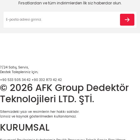
Ürün resmi kalitesiz, bozuk veya görüntülenemiyor.
Fırsatlardan ve tüm indirimlerden İlk siz haberdar olun.
Ürün açıklamasında eksik bilgiler bulunuyor.
Ürün bilgilerinde hatalar bulunuyor.
Ürün fiyatı diğer sitelerden daha pahalı.
Bu ürüne benzer farklı alternatifler olmalı.
7/24 Satış, Servis,
Destek Talepleriniz İçin;
Gönder
+90 533 505 34 42
+90 332 873 42 42
© 2026 AFK Group Dedektör
Teknolojileri LTD. ŞTİ.
Sitemizdeki yazı ve resimlerin her hakkı saklıdır.
İzinsiz ve kaynak gösterilmeden kullanılamaz.
KURUMSAL