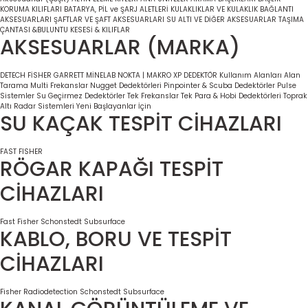
KORUMA KILIFLARI
BATARYA, PİL ve ŞARJ ALETLERİ
KULAKLIKLAR VE KULAKLIK BAĞLANTI
AKSESUARLARI
ŞAFTLAR VE ŞAFT AKSESUARLARI
SU ALTI VE DİĞER AKSESUARLAR
TAŞIMA
ÇANTASI &BULUNTU KESESİ & KILIFLAR
AKSESUARLAR (MARKA)
DETECH
FİSHER
GARRETT
MİNELAB
NOKTA | MAKRO
XP DEDEKTÖR
Kullanım Alanları
Alan
Tarama
Multi Frekanslar
Nugget Dedektörleri
Pinpointer & Scuba Dedektörler
Pulse
Sistemler
Su Geçirmez Dedektörler
Tek Frekanslar
Tek Para & Hobi Dedektörleri
Toprak
Altı Radar Sistemleri
Yeni Başlayanlar İçin
SU KAÇAK TESPİT CİHAZLARI
FAST
FISHER
RÖGAR KAPAĞI TESPİT
CİHAZLARI
Fast
Fisher
Schonstedt
Subsurface
KABLO, BORU VE TESPİT
CİHAZLARI
Fisher
Radiodetection
Schonstedt
Subsurface