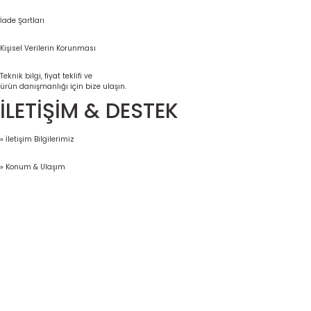
İade Şartları
Kişisel Verilerin Korunması
Teknik bilgi, fiyat teklifi ve
ürün danışmanlığı için bize ulaşın.
İLETİŞİM & DESTEK
» İletişim Bilgilerimiz
» Konum & Ulaşım