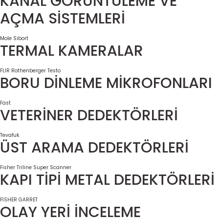
KANAL GÖRÜNTÜLEME VE
AÇMA SİSTEMLERİ
Mole
Sibort
TERMAL KAMERALAR
FLIR
Rothenberger
Testo
BORU DİNLEME MİKROFONLARI
Fast
VETERİNER DEDEKTÖRLERİ
Tevafuk
ÜST ARAMA DEDEKTÖRLERİ
Fisher
Triline Super Scanner
KAPI TİPİ METAL DEDEKTÖRLERİ
FİSHER
GARRET
OLAY YERİ İNCELEME