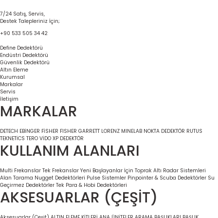
7/24 Satış, Servis,
Destek Talepleriniz İçin;
+90 533 505 34 42
Define Dedektörü
Endüstri Dedektörü
Güvenlik Dedektörü
Altın Eleme
Kurumsal
Markalar
Servis
İletişim
MARKALAR
DETECH
EBİNGER
FİSHER
FISHER
GARRETT
LORENZ
MINELAB
NOKTA DEDEKTÖR
RUTUS
TEKNETİCS
TERO VİDO
XP DEDEKTÖR
KULLANIM ALANLARI
Multi Frekanslar
Tek Frekanslar
Yeni Başlayanlar İçin
Toprak Altı Radar Sistemleri
Alan Tarama
Nugget Dedektörleri
Pulse Sistemler
Pinpointer & Scuba Dedektörler
Su
Geçirmez Dedektörler
Tek Para & Hobi Dedektörleri
AKSESUARLAR (ÇEŞİT)
Aksesuarlar (Çeşit)
ALTIN ELEME KİTLERİ
ANA ÜNİTELER
ARAMA BAŞLIKLARI
BAŞLIK