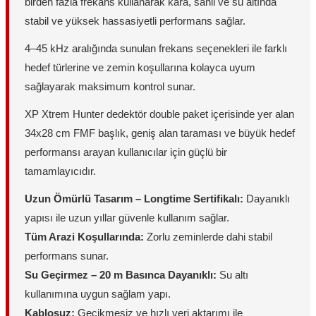
birden fazla frekans kullanarak kara, sahil ve su altında
stabil ve yüksek hassasiyetli performans sağlar.
4–45 kHz aralığında sunulan frekans seçenekleri ile farklı
hedef türlerine ve zemin koşullarına kolayca uyum
sağlayarak maksimum kontrol sunar.
XP Xtrem Hunter dedektör double paket içerisinde yer alan
34x28 cm FMF başlık, geniş alan taraması ve büyük hedef
performansı arayan kullanıcılar için güçlü bir
tamamlayıcıdır.
Uzun Ömürlü Tasarım – Longtime Sertifikalı:
Dayanıklı
yapısı ile uzun yıllar güvenle kullanım sağlar.
Tüm Arazi Koşullarında:
Zorlu zeminlerde dahi stabil
performans sunar.
Su Geçirmez – 20 m Basınca Dayanıklı:
Su altı
kullanımına uygun sağlam yapı.
Kablosuz:
Gecikmesiz ve hızlı veri aktarımı ile