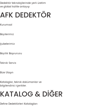
Dedektör teknolojilerinde yerli üretim
ve global kalite anlayışı
AFK DEDEKTÖR
Kurumsal
Bayilerimiz
Şubelerimiz
Bayilik Başvurusu
Teknik Servis
Bize Ulaşın
Kataloglar, teknik dokümanlar ve
bilgilendirici içerikler.
KATALOG & DİĞER
Define Dedektörleri Katalogları