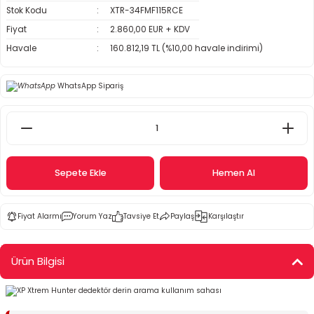
Stok Kodu
XTR-34FMF115RCE
Fiyat
2.860,00 EUR + KDV
Havale
160.812,19 TL (%10,00 havale indirimi)
WhatsApp Sipariş
Sepete Ekle
Hemen Al
Fiyat Alarmı
Yorum Yaz
Tavsiye Et
Paylaş
Karşılaştır
Ürün Bilgisi