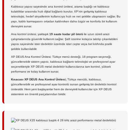
Kablosuz yapısı sayesinde ana kontrol ünitesi, arama başlığı ve kablosuz
kulaklıklar arasında hızlı dijital bağlantı kurulur. XP’nin gelişmiş kablosuz
teknolojisi, hedef sinyallerinin kullanıcıya hızlı ve net şekilde ulaşmasını sağlar. Bu
yapı, kablo karmaşasını ortadan kaldırırken daha özgür ve konforlu bir kullanım
deneyimi sunar.
Ana kontrol ünitesi, yaklaşık
19 saate kadar pil ömrü
ile uzun süreli arazi
çalışmalarında güvenilir kullanım sağlar. Şaft üzerine kolayca takılıp çıkarılabilen
yapısı sayesinde ister dedektör üzerinde ister cepte veya bel kılıfında pratik
şekilde kullanılabilir.
XP DEUS Ana Kontrol Ünitesi; Türkçe menü desteği, 18 program seçeneği,
güncellenebilir sistem yapısı, kablosuz bağlantı teknolojisi ve profesyonel ayar
seçenekleriyle XP DEUS metal dedektör kullanıcılarına tam kontrol, yüksek
performans ve kolay kullanım sunar.
Kısacası XP DEUS Ana Kontrol Ünitesi;
Türkçe menülü, kablosuz,
güncellenebilir ve profesyonel ayar kontrolü sunan gelişmiş bir dedektör kontrol
ünitesidir. Hem yeni başlayanlar hem de deneyimli kullanıcılar için XP DEUS
sisteminin en önemli parçalarından biridir.