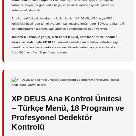
kullanıcı, ihtiyacına göre farklı başlık ve kulaklık kombinasyonlarıyla kendi
sistemini oluşturabilir.
Ana kontrol ünitesi olmadan da kullanılabilen XP DEUS, WS4 veya WS5
kulaklıklar üzerinden temel ayarların yapılmasına imkân tanır. Böylece daha hafif
bir konfigürasyonla arama yapılabilir ve performanstan ödün verilmez.
Tamamen kablosuz yapısı, hızlı hedef tepkisi, hafif tasarımı ve modüler
aksesuar sistemiyle XP DEUS;
ormanlık alanlardan tarlalara, sahilden yoğun
demirli zeminlere kadar farklı arama koşullarında kullanıcıya yüksek hareket
özgürlüğü ve güvenilir performans sunar.
XP DEUS Ana Kontrol Ünitesi
– Türkçe Menü, 18 Program ve
Profesyonel Dedektör
Kontrolü