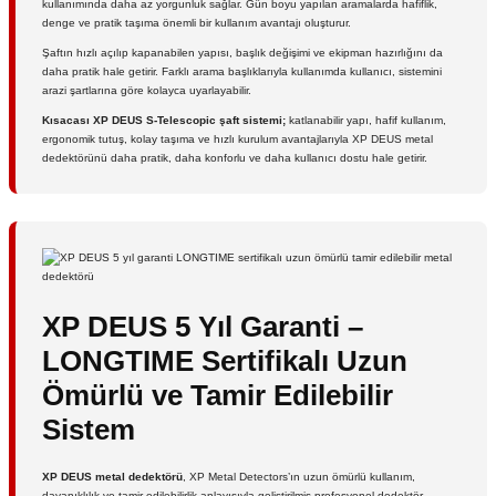
kullanımında daha az yorgunluk sağlar. Gün boyu yapılan aramalarda hafiflik,
denge ve pratik taşıma önemli bir kullanım avantajı oluşturur.
Şaftın hızlı açılıp kapanabilen yapısı, başlık değişimi ve ekipman hazırlığını da
daha pratik hale getirir. Farklı arama başlıklarıyla kullanımda kullanıcı, sistemini
arazi şartlarına göre kolayca uyarlayabilir.
Kısacası XP DEUS S-Telescopic şaft sistemi;
katlanabilir yapı, hafif kullanım,
ergonomik tutuş, kolay taşıma ve hızlı kurulum avantajlarıyla XP DEUS metal
dedektörünü daha pratik, daha konforlu ve daha kullanıcı dostu hale getirir.
XP DEUS 5 Yıl Garanti –
LONGTIME Sertifikalı Uzun
Ömürlü ve Tamir Edilebilir
Sistem
XP DEUS metal dedektörü
, XP Metal Detectors’ın uzun ömürlü kullanım,
dayanıklılık ve tamir edilebilirlik anlayışıyla geliştirilmiş profesyonel dedektör