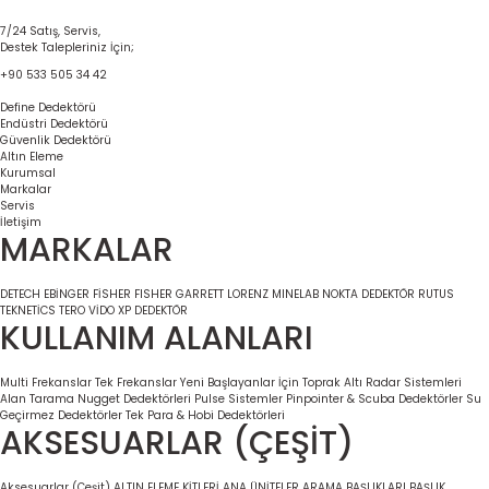
7/24 Satış, Servis,
Destek Talepleriniz İçin;
+90 533 505 34 42
Define Dedektörü
Endüstri Dedektörü
Güvenlik Dedektörü
Altın Eleme
Kurumsal
Markalar
Servis
İletişim
MARKALAR
DETECH
EBİNGER
FİSHER
FISHER
GARRETT
LORENZ
MINELAB
NOKTA DEDEKTÖR
RUTUS
TEKNETİCS
TERO VİDO
XP DEDEKTÖR
KULLANIM ALANLARI
Multi Frekanslar
Tek Frekanslar
Yeni Başlayanlar İçin
Toprak Altı Radar Sistemleri
Alan Tarama
Nugget Dedektörleri
Pulse Sistemler
Pinpointer & Scuba Dedektörler
Su
Geçirmez Dedektörler
Tek Para & Hobi Dedektörleri
AKSESUARLAR (ÇEŞİT)
Aksesuarlar (Çeşit)
ALTIN ELEME KİTLERİ
ANA ÜNİTELER
ARAMA BAŞLIKLARI
BAŞLIK