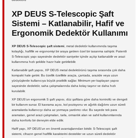
XP DEUS S-Telescopic Şaft
Sistemi – Katlanabilir, Hafif ve
Ergonomik Dedektör Kullanımı
XP DEUS S-Telescopic şaft sistemi
, metal dedektör kullanımında taşıma
kolaylığı, hafiflik ve ergonomiyi bir araya getiren özel bir tasarıma sahiptir. Patentli
S-Telescopic yapı sayesinde dedektör saniyeler içinde açılıp katlanabilir ve arazi
kullanımına hızlı şekilde hazır hale getirilebilir.
Katlanabilir şaft yapısı, XP DEUS metal dedektörünü taşıma sırasında çok daha
kompakt hale getirir. Bu özellik özellikle araçta, çantada, arazide veya uzun
yürüyüşlerde kullanıcıya büyük pratiklik sağlar. Minimum yer kaplayan yapısı
sayesinde dedektör, saha çalışmalarında daha kolay taşınır ve daha hızlı
kurulabilir.
XP DEUS’un ergonomik S şaft yapısı, düz şaftlara göre daha kontrollü ve dengeli
bir kullanım sunar. El kavrama açısı, kol pozisyonu ve ağırlık dağılımı uzun süreli
aramalarda kullanıcıyı daha az yormaya yardımcı olur. Bu sayede tek para
aramaları, genel arazi çalışmaları, tarla, ormanlık alan ve sahil kullanımlarında
daha konforlu bir deneyim elde edilir.
Hafif yapı, XP DEUS’un en önemli avantajlarından biridir. S-Telescopic şaft
sistemi, cihazın genel hafiflik karakterini destekler ve uzun süreli dedektör