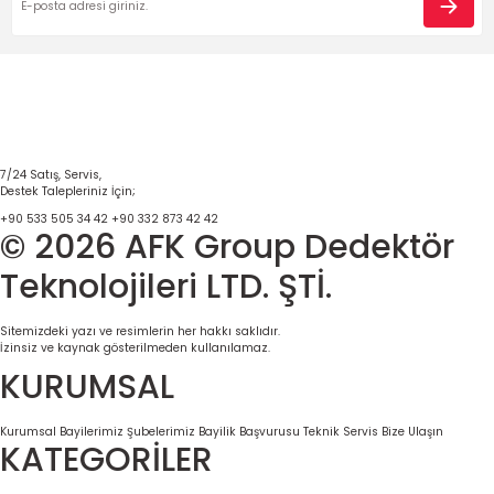
Ürün bilgilerinde hatalar bulunuyor.
Ürün fiyatı diğer sitelerden daha pahalı.
Bu ürüne benzer farklı alternatifler olmalı.
7/24 Satış, Servis,
Destek Talepleriniz İçin;
Gönder
+90 533 505 34 42
+90 332 873 42 42
© 2026 AFK Group Dedektör
Teknolojileri LTD. ŞTİ.
Sitemizdeki yazı ve resimlerin her hakkı saklıdır.
İzinsiz ve kaynak gösterilmeden kullanılamaz.
KURUMSAL
Kurumsal
Bayilerimiz
Şubelerimiz
Bayilik Başvurusu
Teknik Servis
Bize Ulaşın
KATEGORİLER