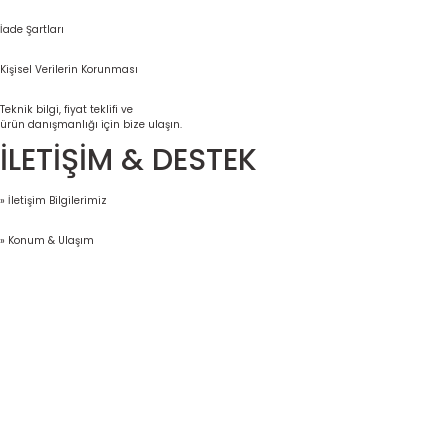
İade Şartları
Kişisel Verilerin Korunması
Teknik bilgi, fiyat teklifi ve
ürün danışmanlığı için bize ulaşın.
İLETİŞİM & DESTEK
» İletişim Bilgilerimiz
» Konum & Ulaşım