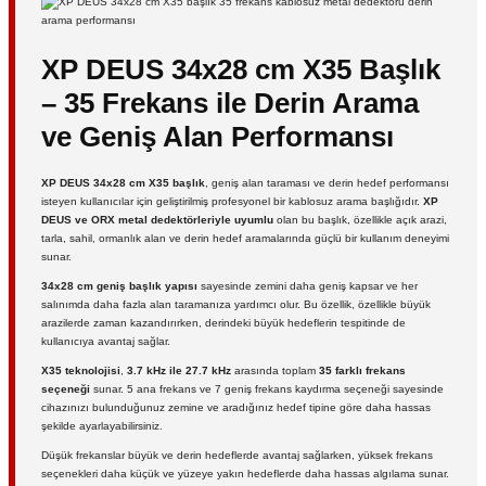
XP DEUS 34x28 cm X35 Başlık
– 35 Frekans ile Derin Arama
ve Geniş Alan Performansı
XP DEUS 34x28 cm X35 başlık
, geniş alan taraması ve derin hedef performansı
isteyen kullanıcılar için geliştirilmiş profesyonel bir kablosuz arama başlığıdır.
XP
DEUS ve ORX metal dedektörleriyle uyumlu
olan bu başlık, özellikle açık arazi,
tarla, sahil, ormanlık alan ve derin hedef aramalarında güçlü bir kullanım deneyimi
sunar.
34x28 cm geniş başlık yapısı
sayesinde zemini daha geniş kapsar ve her
salınımda daha fazla alan taramanıza yardımcı olur. Bu özellik, özellikle büyük
arazilerde zaman kazandırırken, derindeki büyük hedeflerin tespitinde de
kullanıcıya avantaj sağlar.
X35 teknolojisi
,
3.7 kHz ile 27.7 kHz
arasında toplam
35 farklı frekans
seçeneği
sunar. 5 ana frekans ve 7 geniş frekans kaydırma seçeneği sayesinde
cihazınızı bulunduğunuz zemine ve aradığınız hedef tipine göre daha hassas
şekilde ayarlayabilirsiniz.
Düşük frekanslar büyük ve derin hedeflerde avantaj sağlarken, yüksek frekans
seçenekleri daha küçük ve yüzeye yakın hedeflerde daha hassas algılama sunar.