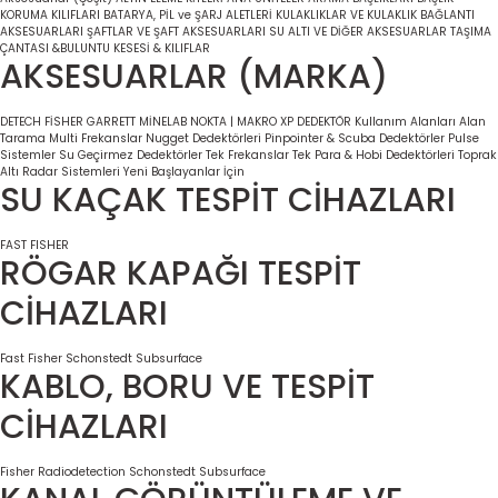
KORUMA KILIFLARI
BATARYA, PİL ve ŞARJ ALETLERİ
KULAKLIKLAR VE KULAKLIK BAĞLANTI
AKSESUARLARI
ŞAFTLAR VE ŞAFT AKSESUARLARI
SU ALTI VE DİĞER AKSESUARLAR
TAŞIMA
ÇANTASI &BULUNTU KESESİ & KILIFLAR
AKSESUARLAR (MARKA)
DETECH
FİSHER
GARRETT
MİNELAB
NOKTA | MAKRO
XP DEDEKTÖR
Kullanım Alanları
Alan
Tarama
Multi Frekanslar
Nugget Dedektörleri
Pinpointer & Scuba Dedektörler
Pulse
Sistemler
Su Geçirmez Dedektörler
Tek Frekanslar
Tek Para & Hobi Dedektörleri
Toprak
Altı Radar Sistemleri
Yeni Başlayanlar İçin
SU KAÇAK TESPİT CİHAZLARI
FAST
FISHER
RÖGAR KAPAĞI TESPİT
CİHAZLARI
Fast
Fisher
Schonstedt
Subsurface
KABLO, BORU VE TESPİT
CİHAZLARI
Fisher
Radiodetection
Schonstedt
Subsurface