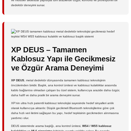
ve modüler aksesuar yapısıyla tüm arazilerde özgür, konforlu ve profesyonel bir
dedektör deneyimi sunar.
XP DEUS – Tamamen
Kablosuz Yapı ile Gecikmesiz
ve Özgür Arama Deneyimi
XP DEUS
, metal dedektör dünyasında tamamen kablosuz teknolojinin
öncülerinden biridir. Başlık, ana kontrol ünitesi ve kablosuz kulaklıklar arasında
kablo bağlantısı olmadan çalışan bu özel sistem, kullanıcıya arazide daha özgür,
daha hafif ve daha pratik bir arama deneyimi sunar.
XP’nin ultra hızlı patentli kablosuz teknolojisi sayesinde hedef sinyalleri anlık
olarak kullanıcıya aktarılır. Düşük gecikmeli Bluetooth teknolojilerine göre çok
daha hızlı veri iletimi sağlayan bu yapı, hedef tepkisinin gecikmeden alınmasına
yardımcı olur.
DEUS sisteminde arama başlığı, ana kontrol ünitesi,
WS4 / WS5 kablosuz
kulaklıklar
ve
MI-6 pinpointer
birbiriyle uyumlu şekilde çalışır. Bu sayede