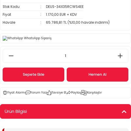
Stok Kodu
DEUS-34X35RCWS4EE
Fiyat
1.170,00 EUR + KDV
Havale
65.786,81 TL (%10,00 havale indirimi)
WhatsApp Sipariş
Sepete Ekle
Hemen Al
Fiyat Alarmı
Yorum Yaz
Tavsiye Et
Paylaş
Karşılaştır
Ürün Bilgisi