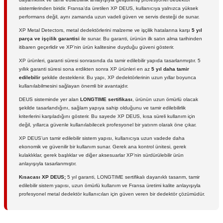
sistemlerinden biridir. Fransa’da üretilen XP DEUS, kullanıcıya yalnızca yüksek
performans değil, aynı zamanda uzun vadeli güven ve servis desteği de sunar.
XP Metal Detectors, metal dedektörlerini malzeme ve işçilik hatalarına karşı
5 yıl
parça ve işçilik garantisi
ile sunar. Bu garanti, ürünün ilk satın alma tarihinden
itibaren geçerlidir ve XP’nin ürün kalitesine duyduğu güveni gösterir.
XP ürünleri, garanti süresi sonrasında da tamir edilebilir yapıda tasarlanmıştır. 5
yıllık garanti süresi sona erdikten sonra XP ürünleri en az
5 yıl daha tamir
edilebilir
şekilde desteklenir. Bu yapı, XP dedektörlerinin uzun yıllar boyunca
kullanılabilmesini sağlayan önemli bir avantajdır.
DEUS sisteminde yer alan
LONGTIME sertifikası
, ürünün uzun ömürlü olacak
şekilde tasarlandığını, sağlam yapıya sahip olduğunu ve tamir edilebilirlik
kriterlerini karşıladığını gösterir. Bu sayede XP DEUS, kısa süreli kullanım için
değil, yıllarca güvenle kullanılabilecek profesyonel bir yatırım olarak öne çıkar.
XP DEUS’un tamir edilebilir sistem yapısı, kullanıcıya uzun vadede daha
ekonomik ve güvenilir bir kullanım sunar. Gerek ana kontrol ünitesi, gerek
kulaklıklar, gerek başlıklar ve diğer aksesuarlar XP’nin sürdürülebilir ürün
anlayışıyla tasarlanmıştır.
Kısacası XP DEUS;
5 yıl garanti, LONGTIME sertifikalı dayanıklı tasarım, tamir
edilebilir sistem yapısı, uzun ömürlü kullanım ve Fransa üretimi kalite anlayışıyla
profesyonel metal dedektör kullanıcıları için güven veren bir dedektör çözümüdür.