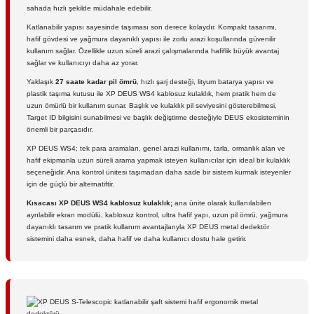
sahada hızlı şekilde müdahale edebilir.
Katlanabilir yapısı sayesinde taşıması son derece kolaydır. Kompakt tasarımı,
hafif gövdesi ve yağmura dayanıklı yapısı ile zorlu arazi koşullarında güvenilir
kullanım sağlar. Özellikle uzun süreli arazi çalışmalarında hafiflik büyük avantaj
sağlar ve kullanıcıyı daha az yorar.
Yaklaşık
27 saate kadar pil ömrü
, hızlı şarj desteği, lityum batarya yapısı ve
plastik taşıma kutusu ile XP DEUS WS4 kablosuz kulaklık, hem pratik hem de
uzun ömürlü bir kullanım sunar. Başlık ve kulaklık pil seviyesini gösterebilmesi,
Target ID bilgisini sunabilmesi ve başlık değiştirme desteğiyle DEUS ekosisteminin
önemli bir parçasıdır.
XP DEUS WS4; tek para aramaları, genel arazi kullanımı, tarla, ormanlık alan ve
hafif ekipmanla uzun süreli arama yapmak isteyen kullanıcılar için ideal bir kulaklık
seçeneğidir. Ana kontrol ünitesi taşımadan daha sade bir sistem kurmak isteyenler
için de güçlü bir alternatiftir.
Kısacası XP DEUS WS4 kablosuz kulaklık;
ana ünite olarak kullanılabilen
ayrılabilir ekran modülü, kablosuz kontrol, ultra hafif yapı, uzun pil ömrü, yağmura
dayanıklı tasarım ve pratik kullanım avantajlarıyla XP DEUS metal dedektör
sistemini daha esnek, daha hafif ve daha kullanıcı dostu hale getirir.