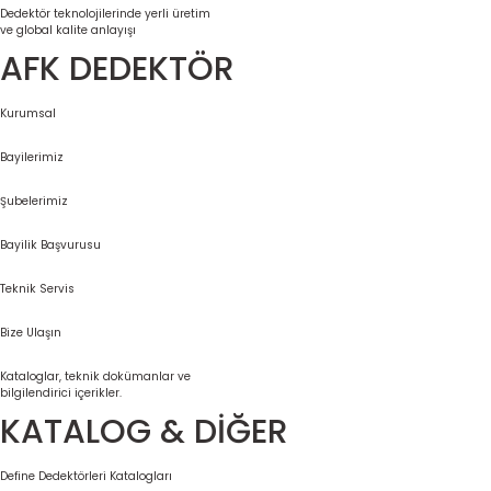
Dedektör teknolojilerinde yerli üretim
ve global kalite anlayışı
AFK DEDEKTÖR
Kurumsal
Bayilerimiz
Şubelerimiz
Bayilik Başvurusu
Teknik Servis
Bize Ulaşın
Kataloglar, teknik dokümanlar ve
bilgilendirici içerikler.
KATALOG & DİĞER
Define Dedektörleri Katalogları