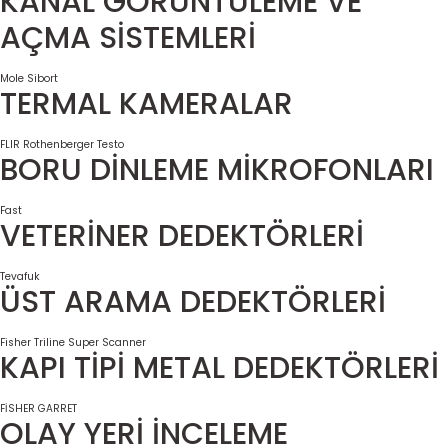
KANAL GÖRÜNTÜLEME VE
AÇMA SİSTEMLERİ
Mole
Sibort
TERMAL KAMERALAR
FLIR
Rothenberger
Testo
BORU DİNLEME MİKROFONLARI
Fast
VETERİNER DEDEKTÖRLERİ
Tevafuk
ÜST ARAMA DEDEKTÖRLERİ
Fisher
Triline Super Scanner
KAPI TİPİ METAL DEDEKTÖRLERİ
FİSHER
GARRET
OLAY YERİ İNCELEME