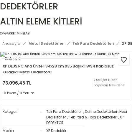
DEDEKTÖRLER
ALTIN ELEME KİTLERİ
XP
GARRET
MİNELAB
Anasayfa
Metal Dedektörleri
Tek Para Dedektörleri
XP DE
XP DEUS RC Ana Üniteli 34x28 cm X35 Başlıklı WS4 Kablosuz
Kulaklıklı Metal Dedektörü
7.592,89 TL den
73.096,45 TL
başlayan taksitlerle!
0 Puan / 0 Yorum
Kategori
Tek Para Dedektörleri
,
Define Dedektörleri
,
Hobi
Dedektörleri
,
Tek Para & Hobi Dedektörleri
,
XP
DEDEKTÖR
Marka
XP Dedektör