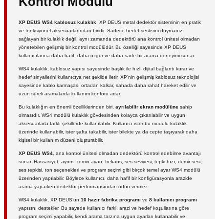
Kontrol Modülü
XP DEUS WS4 kablosuz kulaklık
, XP DEUS metal dedektör sisteminin en pratik
ve fonksiyonel aksesuarlarından biridir. Sadece hedef seslerini duymanızı
sağlayan bir kulaklık değil, aynı zamanda dedektörü ana kontrol ünitesi olmadan
yönetebilen gelişmiş bir kontrol modülüdür. Bu özelliği sayesinde XP DEUS
kullanıcılarına daha hafif, daha özgür ve daha sade bir arama deneyimi sunar.
WS4 kulaklık, kablosuz yapısı sayesinde başlık ile hızlı dijital bağlantı kurar ve
hedef sinyallerini kullanıcıya net şekilde iletir. XP’nin gelişmiş kablosuz teknolojisi
sayesinde kablo karmaşası ortadan kalkar, sahada daha rahat hareket edilir ve
uzun süreli aramalarda kullanım konforu artar.
Bu kulaklığın en önemli özelliklerinden biri,
ayrılabilir ekran modülüne
sahip
olmasıdır. WS4 modülü kulaklık gövdesinden kolayca çıkarılabilir ve uygun
aksesuarlarla farklı şekillerde kullanılabilir. Kullanıcı ister bu modülü kulaklık
üzerinde kullanabilir, ister şafta takabilir, ister bilekte ya da cepte taşıyarak daha
kişisel bir kullanım düzeni oluşturabilir.
XP DEUS WS4
, ana kontrol ünitesi olmadan dedektörü kontrol edebilme avantajı
sunar. Hassasiyet, ayrım, zemin ayarı, frekans, ses seviyesi, tepki hızı, demir sesi,
ses tepkisi, ton seçenekleri ve program seçimi gibi birçok temel ayar WS4 modülü
üzerinden yapılabilir. Böylece kullanıcı, daha hafif bir konfigürasyonla arazide
arama yaparken dedektör performansından ödün vermez.
WS4 kulaklık, XP DEUS’un
10 hazır fabrika programı
ve
8 kullanıcı programı
yapısını destekler. Bu sayede kullanıcı farklı arazi ve hedef koşullarına göre
program seçimi yapabilir, kendi arama tarzına uygun ayarları kullanabilir ve