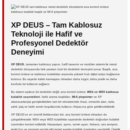
XP DEUS – Tam Kablosuz
Teknoloji ile Hafif ve
Profesyonel Dedektör
Deneyimi
XP DEUS
, tamamen kablosuz yapısı, hafif tasarımı ve modüler sistemi ile metal
dedektör dünyasında fark yaratan özel bir dedektör deneyimi sunar. Başlık, ana
kontrol ünitesi ve kablosuz kulaklıklar arasında yüksek hızlı dijital radyo bağlantısı
bulunur. Bu sayede kablo karmaşası olmadan daha özgür, daha pratik ve daha
konforlu bir kullanım sağlanır.
Bu sistem sadece bir dedektör değil; ana kontrol ünitesi,
WS4 ve WS5 kablosuz
kulaklık seçenekleri
, farklı arama başlıkları,
MI-6 pinpointer
ve XP
aksesuarlarıyla genişletilebilen tam bir ekosistemdir. Arazi, ormanlık alan, tarla,
sahil, plaj ve farklı zemin koşullarında kullanıcı ihtiyacına göre şekillendirilebilir.
XP DEUS’un en önemli farklarından biri, ana kontrol ünitesi olmadan da
çalışabilmesidir. WS4 veya WS5 kulaklıklar sayesinde dedektör doğrudan kulaklık
üzerinden kontrol edilebilir. Hassasiyet, ayrım, zemin ayarı, frekans, ses seviyesi,
tepki hızı ve program seçimi gibi temel ayarlar kulaklık üzerinden yapılabilir. Üstelik