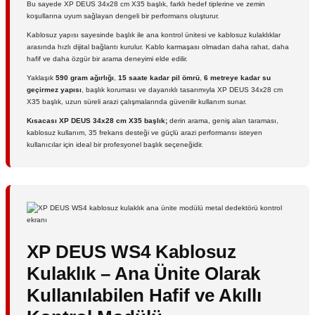
Bu sayede XP DEUS 34x28 cm X35 başlık, farklı hedef tiplerine ve zemin
koşullarına uyum sağlayan dengeli bir performans oluşturur.
Kablosuz yapısı sayesinde başlık ile ana kontrol ünitesi ve kablosuz kulaklıklar
arasında hızlı dijital bağlantı kurulur. Kablo karmaşası olmadan daha rahat, daha
hafif ve daha özgür bir arama deneyimi elde edilir.
Yaklaşık
590 gram ağırlığı
,
15 saate kadar pil ömrü
,
6 metreye kadar su
geçirmez yapısı
, başlık koruması ve dayanıklı tasarımıyla XP DEUS 34x28 cm
X35 başlık, uzun süreli arazi çalışmalarında güvenilir kullanım sunar.
Kısacası XP DEUS 34x28 cm X35 başlık;
derin arama, geniş alan taraması,
kablosuz kullanım, 35 frekans desteği ve güçlü arazi performansı isteyen
kullanıcılar için ideal bir profesyonel başlık seçeneğidir.
XP DEUS WS4 Kablosuz
Kulaklık – Ana Ünite Olarak
Kullanılabilen Hafif ve Akıllı