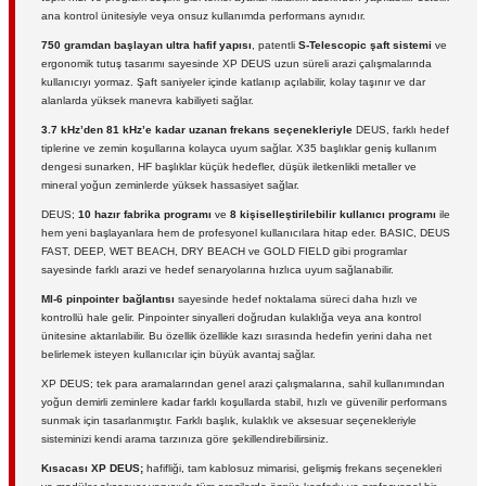
ana kontrol ünitesiyle veya onsuz kullanımda performans aynıdır.
750 gramdan başlayan ultra hafif yapısı
, patentli
S-Telescopic şaft sistemi
ve
ergonomik tutuş tasarımı sayesinde XP DEUS uzun süreli arazi çalışmalarında
kullanıcıyı yormaz. Şaft saniyeler içinde katlanıp açılabilir, kolay taşınır ve dar
alanlarda yüksek manevra kabiliyeti sağlar.
3.7 kHz’den 81 kHz’e kadar uzanan frekans seçenekleriyle
DEUS, farklı hedef
tiplerine ve zemin koşullarına kolayca uyum sağlar. X35 başlıklar geniş kullanım
dengesi sunarken, HF başlıklar küçük hedefler, düşük iletkenlikli metaller ve
mineral yoğun zeminlerde yüksek hassasiyet sağlar.
DEUS;
10 hazır fabrika programı
ve
8 kişiselleştirilebilir kullanıcı programı
ile
hem yeni başlayanlara hem de profesyonel kullanıcılara hitap eder. BASIC, DEUS
FAST, DEEP, WET BEACH, DRY BEACH ve GOLD FIELD gibi programlar
sayesinde farklı arazi ve hedef senaryolarına hızlıca uyum sağlanabilir.
MI-6 pinpointer bağlantısı
sayesinde hedef noktalama süreci daha hızlı ve
kontrollü hale gelir. Pinpointer sinyalleri doğrudan kulaklığa veya ana kontrol
ünitesine aktarılabilir. Bu özellik özellikle kazı sırasında hedefin yerini daha net
belirlemek isteyen kullanıcılar için büyük avantaj sağlar.
XP DEUS; tek para aramalarından genel arazi çalışmalarına, sahil kullanımından
yoğun demirli zeminlere kadar farklı koşullarda stabil, hızlı ve güvenilir performans
sunmak için tasarlanmıştır. Farklı başlık, kulaklık ve aksesuar seçenekleriyle
sisteminizi kendi arama tarzınıza göre şekillendirebilirsiniz.
Kısacası XP DEUS;
hafifliği, tam kablosuz mimarisi, gelişmiş frekans seçenekleri