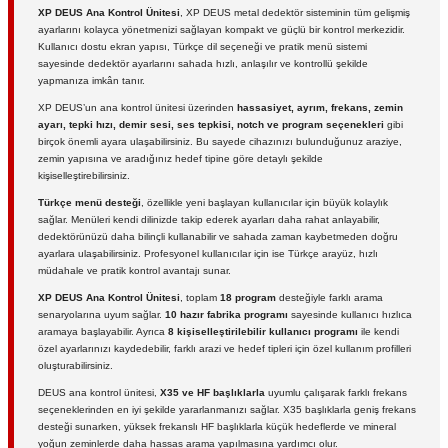
XP DEUS Ana Kontrol Ünitesi
, XP DEUS metal dedektör sisteminin tüm gelişmiş
ayarlarını kolayca yönetmenizi sağlayan kompakt ve güçlü bir kontrol merkezidir.
Kullanıcı dostu ekran yapısı, Türkçe dil seçeneği ve pratik menü sistemi
sayesinde dedektör ayarlarını sahada hızlı, anlaşılır ve kontrollü şekilde
yapmanıza imkân tanır.
XP DEUS’un ana kontrol ünitesi üzerinden
hassasiyet, ayrım, frekans, zemin
ayarı, tepki hızı, demir sesi, ses tepkisi, notch ve program seçenekleri
gibi
birçok önemli ayara ulaşabilirsiniz. Bu sayede cihazınızı bulunduğunuz araziye,
zemin yapısına ve aradığınız hedef tipine göre detaylı şekilde
kişiselleştirebilirsiniz.
Türkçe menü desteği
, özellikle yeni başlayan kullanıcılar için büyük kolaylık
sağlar. Menüleri kendi dilinizde takip ederek ayarları daha rahat anlayabilir,
dedektörünüzü daha bilinçli kullanabilir ve sahada zaman kaybetmeden doğru
ayarlara ulaşabilirsiniz. Profesyonel kullanıcılar için ise Türkçe arayüz, hızlı
müdahale ve pratik kontrol avantajı sunar.
XP DEUS Ana Kontrol Ünitesi
, toplam
18 program
desteğiyle farklı arama
senaryolarına uyum sağlar.
10 hazır fabrika programı
sayesinde kullanıcı hızlıca
aramaya başlayabilir. Ayrıca
8 kişiselleştirilebilir kullanıcı programı
ile kendi
özel ayarlarınızı kaydedebilir, farklı arazi ve hedef tipleri için özel kullanım profilleri
oluşturabilirsiniz.
DEUS ana kontrol ünitesi,
X35 ve HF başlıklarla
uyumlu çalışarak farklı frekans
seçeneklerinden en iyi şekilde yararlanmanızı sağlar. X35 başlıklarla geniş frekans
desteği sunarken, yüksek frekanslı HF başlıklarla küçük hedeflerde ve mineral
yoğun zeminlerde daha hassas arama yapılmasına yardımcı olur.