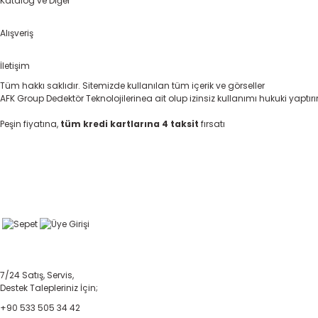
Katalog ve Diğer
Alışveriş
İletişim
Tüm hakkı saklıdır. Sitemizde kullanılan tüm içerik ve görseller
AFK Group Dedektör Teknolojilerinea ait olup izinsiz kullanımı hukuki yaptır
Peşin fiyatına,
tüm kredi kartlarına 4 taksit
fırsatı
7/24 Satış, Servis,
Destek Talepleriniz İçin;
+90 533 505 34 42