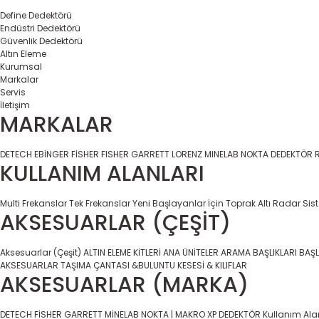
Define Dedektörü
Endüstri Dedektörü
Güvenlik Dedektörü
Altın Eleme
Kurumsal
Markalar
Servis
İletişim
MARKALAR
DETECH
EBİNGER
FİSHER
FISHER
GARRETT
LORENZ
MINELAB
NOKTA DEDEKTÖR
KULLANIM ALANLARI
Multi Frekanslar
Tek Frekanslar
Yeni Başlayanlar İçin
Toprak Altı Radar Sis
AKSESUARLAR (ÇEŞİT)
Aksesuarlar (Çeşit)
ALTIN ELEME KİTLERİ
ANA ÜNİTELER
ARAMA BAŞLIKLARI
BAŞL
AKSESUARLAR
TAŞIMA ÇANTASI &BULUNTU KESESİ & KILIFLAR
AKSESUARLAR (MARKA)
DETECH
FİSHER
GARRETT
MİNELAB
NOKTA | MAKRO
XP DEDEKTÖR
Kullanım Ala