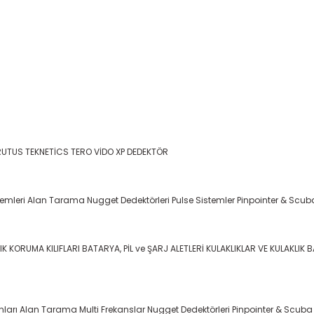
RUTUS
TEKNETİCS
TERO VİDO
XP DEDEKTÖR
temleri
Alan Tarama
Nugget Dedektörleri
Pulse Sistemler
Pinpointer & Scub
IK KORUMA KILIFLARI
BATARYA, PİL ve ŞARJ ALETLERİ
KULAKLIKLAR VE KULAKLIK 
nları
Alan Tarama
Multi Frekanslar
Nugget Dedektörleri
Pinpointer & Scuba