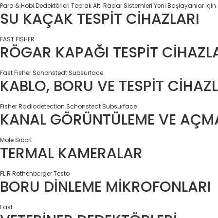
Para & Hobi Dedektörleri
Toprak Altı Radar Sistemleri
Yeni Başlayanlar İçin
SU KAÇAK TESPİT CİHAZLARI
FAST
FISHER
RÖGAR KAPAĞI TESPİT CİHAZL
Fast
Fisher
Schonstedt
Subsurface
KABLO, BORU VE TESPİT CİHAZL
Fisher
Radiodetection
Schonstedt
Subsurface
KANAL GÖRÜNTÜLEME VE AÇMA
Mole
Sibort
TERMAL KAMERALAR
FLIR
Rothenberger
Testo
BORU DİNLEME MİKROFONLARI
Fast