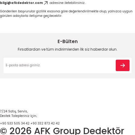
bilgi@afkdedektor.com
adresine iletebilirsiniz.
Gönderilen başvurular gizlilik esasına göre değerlendirilmekte olup, yalnızca uygun
görülen adaylarla iletişime geçilecektir.
E-Bülten
Fırsatlardan ve tüm indirimlerden İlk siz haberdar olun.
7/24 Satış, Servis,
Destek Talepleriniz İçin;
+90 533 505 34 42
+90 332 873 42 42
© 2026 AFK Group Dedektör