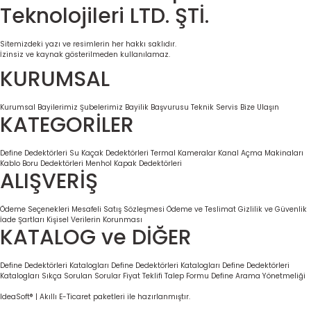
Teknolojileri LTD. ŞTİ.
Sitemizdeki yazı ve resimlerin her hakkı saklıdır.
İzinsiz ve kaynak gösterilmeden kullanılamaz.
KURUMSAL
Kurumsal
Bayilerimiz
Şubelerimiz
Bayilik Başvurusu
Teknik Servis
Bize Ulaşın
KATEGORİLER
Define Dedektörleri
Su Kaçak Dedektörleri
Termal Kameralar
Kanal Açma Makinaları
Kablo Boru Dedektörleri
Menhol Kapak Dedektörleri
ALIŞVERİŞ
Ödeme Seçenekleri
Mesafeli Satış Sözleşmesi
Ödeme ve Teslimat
Gizlilik ve Güvenlik
İade Şartları
Kişisel Verilerin Korunması
KATALOG ve DİĞER
Define Dedektörleri Katalogları
Define Dedektörleri Katalogları
Define Dedektörleri
Katalogları
Sıkça Sorulan Sorular
Fiyat Teklifi Talep Formu
Define Arama Yönetmeliği
IdeaSoft® | Akıllı E-Ticaret paketleri ile hazırlanmıştır.