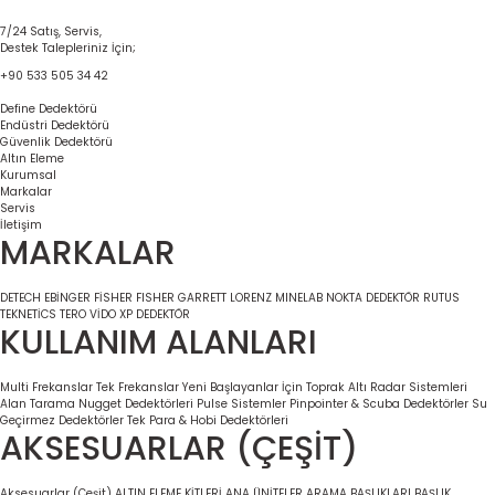
7/24 Satış, Servis,
Destek Talepleriniz İçin;
+90 533 505 34 42
Define Dedektörü
Endüstri Dedektörü
Güvenlik Dedektörü
Altın Eleme
Kurumsal
Markalar
Servis
İletişim
MARKALAR
DETECH
EBİNGER
FİSHER
FISHER
GARRETT
LORENZ
MINELAB
NOKTA DEDEKTÖR
RUTUS
TEKNETİCS
TERO VİDO
XP DEDEKTÖR
KULLANIM ALANLARI
Multi Frekanslar
Tek Frekanslar
Yeni Başlayanlar İçin
Toprak Altı Radar Sistemleri
Alan Tarama
Nugget Dedektörleri
Pulse Sistemler
Pinpointer & Scuba Dedektörler
Su
Geçirmez Dedektörler
Tek Para & Hobi Dedektörleri
AKSESUARLAR (ÇEŞİT)
Aksesuarlar (Çeşit)
ALTIN ELEME KİTLERİ
ANA ÜNİTELER
ARAMA BAŞLIKLARI
BAŞLIK