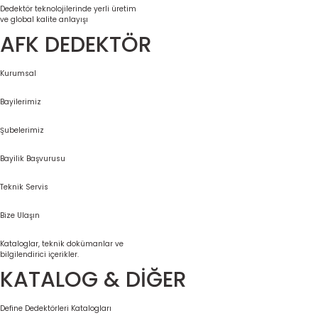
Dedektör teknolojilerinde yerli üretim
ve global kalite anlayışı
AFK DEDEKTÖR
Kurumsal
Bayilerimiz
Şubelerimiz
Bayilik Başvurusu
Teknik Servis
Bize Ulaşın
Kataloglar, teknik dokümanlar ve
bilgilendirici içerikler.
KATALOG & DİĞER
Define Dedektörleri Katalogları