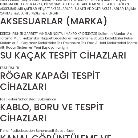
KORUMA KILIFLARI
BATARYA, PİL ve ŞARJ ALETLERİ
KULAKLIKLAR VE KULAKLIK BAĞLANTI
AKSESUARLARI
ŞAFTLAR VE ŞAFT AKSESUARLARI
SU ALTI VE DİĞER AKSESUARLAR
TAŞIMA
ÇANTASI &BULUNTU KESESİ & KILIFLAR
AKSESUARLAR (MARKA)
DETECH
FİSHER
GARRETT
MİNELAB
NOKTA | MAKRO
XP DEDEKTÖR
Kullanım Alanları
Alan
Tarama
Multi Frekanslar
Nugget Dedektörleri
Pinpointer & Scuba Dedektörler
Pulse
Sistemler
Su Geçirmez Dedektörler
Tek Frekanslar
Tek Para & Hobi Dedektörleri
Toprak
Altı Radar Sistemleri
Yeni Başlayanlar İçin
SU KAÇAK TESPİT CİHAZLARI
FAST
FISHER
RÖGAR KAPAĞI TESPİT
CİHAZLARI
Fast
Fisher
Schonstedt
Subsurface
KABLO, BORU VE TESPİT
CİHAZLARI
Fisher
Radiodetection
Schonstedt
Subsurface