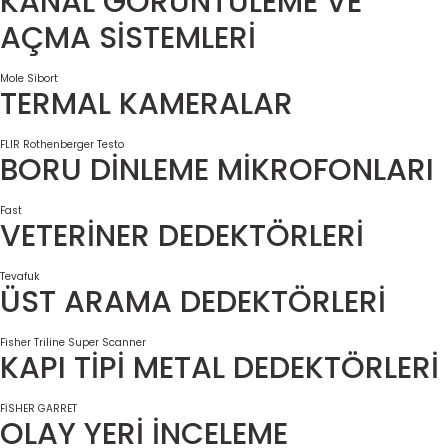
KANAL GÖRÜNTÜLEME VE
AÇMA SİSTEMLERİ
Mole
Sibort
TERMAL KAMERALAR
FLIR
Rothenberger
Testo
BORU DİNLEME MİKROFONLARI
Fast
VETERİNER DEDEKTÖRLERİ
Tevafuk
ÜST ARAMA DEDEKTÖRLERİ
Fisher
Triline Super Scanner
KAPI TİPİ METAL DEDEKTÖRLERİ
FİSHER
GARRET
OLAY YERİ İNCELEME