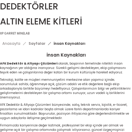
DEDEKTÖRLER
ALTIN ELEME KİTLERİ
XP
GARRET
MİNELAB
Anasayfa
Sayfalar
İnsan Kaynakları
İnsan Kaynakları
AFK Dedektör & Altyapı Çözümleri
olarak, başarının temelinde nitelikli insan
kaynağının yer aldığına inanıyoruz. Sürekli gelişimi destekleyen, ekip çalışmasını
teşvik eden ve çalışanlarına değer katan bir kurum kültürüyle hareket ediyoruz.
Teknoloji, kalite ve müşteri memnuniyetini merkezine alan yapımız içinde;
sorumluluk sahibi, öğrenmeye açık, çözüm odaklı ve etik değerlere bağlı ekip
arkadaşlarıyla birlikte büyümeyi hedefliyoruz. Çalışanlarımızın bilgi ve yetkinliklerini
geliştirmelerini destekleyen bir çalışma ortamı sunuyor, uzun vadeli iş birliklerini
önemsiyoruz.
AFK Dedektör & Altyapı Çözümleri bünyesinde; satış, teknik servis, lojistik, e-ticaret,
pazarlama ve idari kadrolar başta olmak üzere farklı departmanlarda kariyer
fırsatları sunulmaktadır. Başvurular, pozisyon ihtiyacına göre değerlendirilmekte ve
uygun adaylarla iletişime geçilmektedir.
Firmamızda kariyerinize değer katmak, profesyonel bir ekip içinde yer almak ve
gelişime açık bir çalışma ortamında çalışmak istiyorsanız; güncel özgeçmişinizi