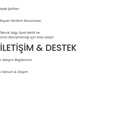
İade Şartları
Kişisel Verilerin Korunması
Teknik bilgi, fiyat teklifi ve
ürün danışmanlığı için bize ulaşın.
İLETİŞİM & DESTEK
» İletişim Bilgilerimiz
» Konum & Ulaşım